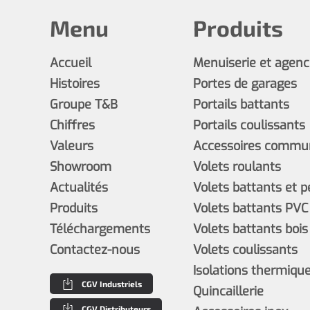
Menu
Produits
Accueil
Menuiserie et agen
Histoires
Portes de garages
Groupe T&B
Portails battants
Chiffres
Portails coulissants
Valeurs
Accessoires commun
Showroom
Volets roulants
Actualités
Volets battants et 
Produits
Volets battants PVC
Téléchargements
Volets battants bois
Contactez-nous
Volets coulissants
Isolations thermiques
CGV Industriels
Quincaillerie
CGV Distributeurs