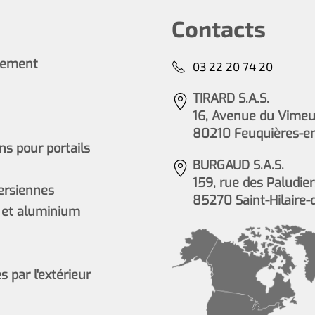
Contacts
cement
03 22 20 74 20
TIRARD S.A.S.
16, Avenue du Vimeu 
80210 Feuquières-e
s pour portails
BURGAUD S.A.S.
159, rue des Paludier
persiennes
85270 Saint-Hilaire-
 et aluminium
 par l'extérieur