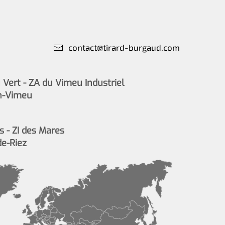
contact@tirard-burgaud.com
Vert - ZA du Vimeu Industriel
n-Vimeu
s - ZI des Mares
de-Riez