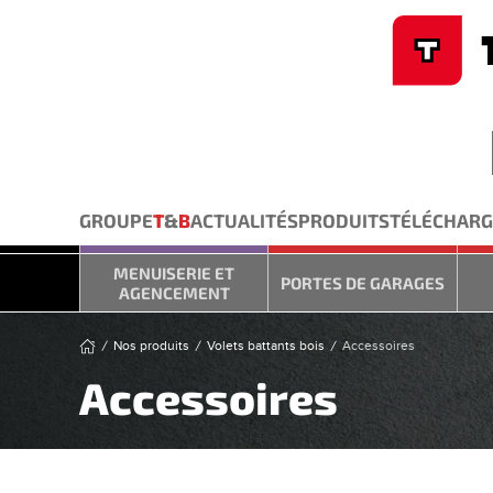
Cookies management panel
Skip to main content
GROUPE
T
&
B
ACTUALITÉS
PRODUITS
TÉLÉCHAR
MENUISERIE ET
PORTES DE GARAGES
AGENCEMENT
Nos produits
Volets battants bois
Accessoires
Accessoires