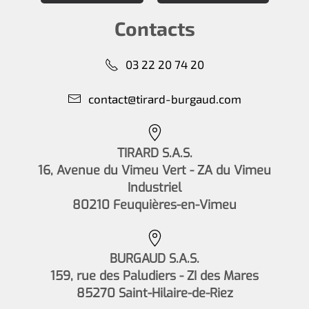
Contacts
03 22 20 74 20
contact@tirard-burgaud.com
TIRARD S.A.S.
16, Avenue du Vimeu Vert - ZA du Vimeu
Industriel
80210 Feuquières-en-Vimeu
BURGAUD S.A.S.
159, rue des Paludiers - ZI des Mares
85270 Saint-Hilaire-de-Riez