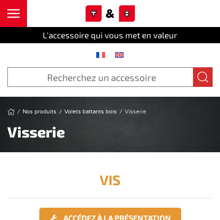
Cookies management panel
Skip to main content
L'accessoire qui vous met en valeur
Nos produits
Volets battants bois
Visserie
Visserie
VIS
ACCÉDEZ À LA PRÉSENTATION