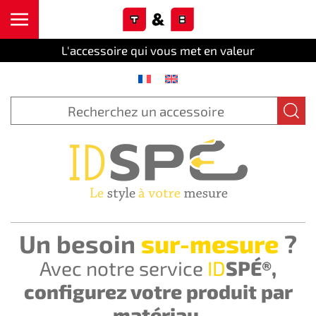
Cookies management panel
Skip to main content
L'accessoire qui vous met en valeur
Un besoin
sur-mesure
?
Avec notre service
ID
SPÉ®,
configurez votre produit par
matériau.