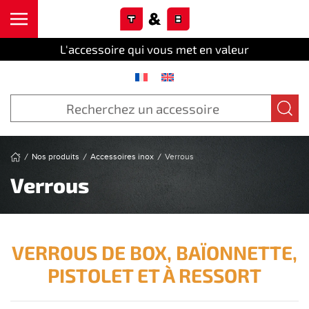
Cookies management panel
Skip to main content
L'accessoire qui vous met en valeur
Nos produits
Accessoires inox
Verrous
Verrous
VERROUS DE BOX, BAÏONNETTE,
PISTOLET ET À RESSORT