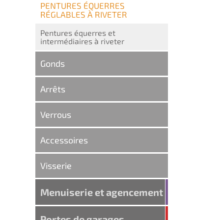
PENTURES ÉQUERRES
RÉGLABLES À RIVETER
Pentures équerres et
intermédiaires à riveter
Gonds
Arrêts
Verrous
Accessoires
Visserie
Menuiserie et agencement
Portes de garages