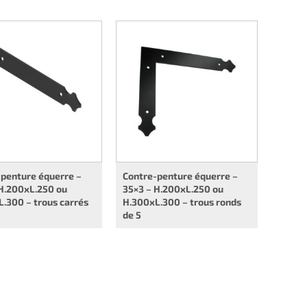
penture équerre –
Contre-penture équerre –
H.200xL.250 ou
35×3 – H.200xL.250 ou
.300 – trous carrés
H.300xL.300 – trous ronds
de 5