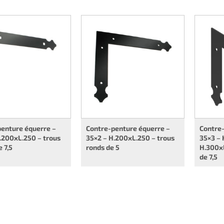
enture équerre –
Contre-penture équerre –
Contre-
.200xL.250 – trous
35×2 – H.200xL.250 – trous
35×3 – 
e 7,5
ronds de 5
H.300xL
de 7,5