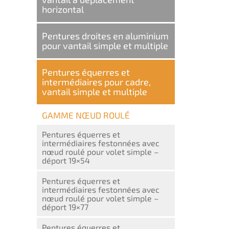
horizontal
Pentures droites en aluminium
pour vantail simple et multiple
Pentures équerres et
intermédiaires pour cadre,
vantail simple et multiple
GAMME NŒUD ROULÉ
Pentures équerres et
intermédiaires festonnées avec
nœud roulé pour volet simple –
déport 19×54
Pentures équerres et
intermédiaires festonnées avec
nœud roulé pour volet simple –
déport 19×77
Pentures équerres et