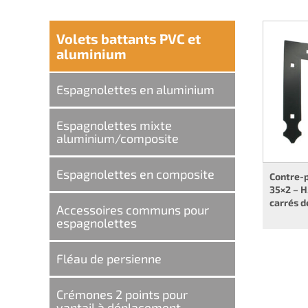
Volets battants PVC et
aluminium
Espagnolettes en aluminium
Espagnolettes mixte
aluminium/composite
Espagnolettes en composite
Contre-p
35×2 – H
carrés d
Accessoires communs pour
espagnolettes
Fléau de persienne
Crémones 2 points pour
vantail à déplacement