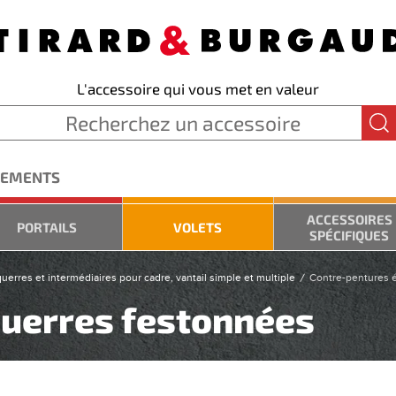
L'accessoire qui vous met en valeur
GEMENTS
ACCESSOIRES
PORTAILS
VOLETS
SPÉCIFIQUES
uerres et intermédiaires pour cadre, vantail simple et multiple
Contre-pentures é
querres festonnées