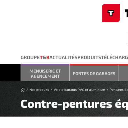
Cookies management panel
Skip to main content
GROUPE
T
&
B
ACTUALITÉS
PRODUITS
TÉLÉCHAR
MENUISERIE ET
PORTES DE GARAGES
AGENCEMENT
Nos produits
Volets battants PVC et aluminium
Pentures éq
Contre-pentures é