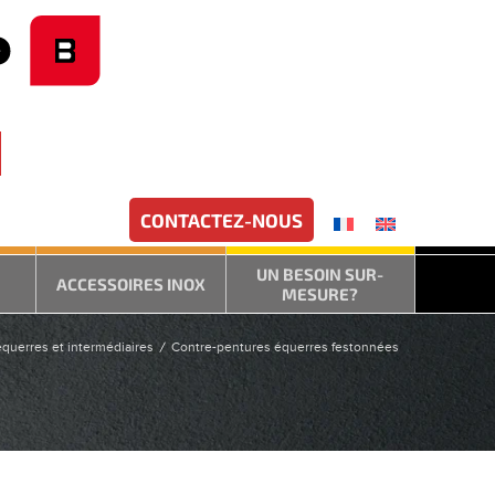
CONTACTEZ-NOUS
UN BESOIN SUR-
ACCESSOIRES INOX
MESURE?
querres et intermédiaires
Contre-pentures équerres festonnées