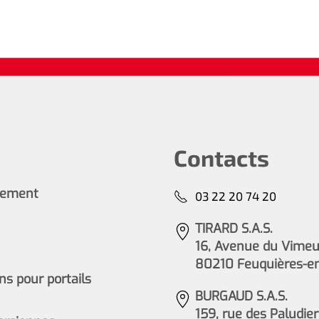
Contacts
cement
03 22 20 74 20
TIRARD S.A.S.
16, Avenue du Vimeu 
80210 Feuquières-e
s pour portails
BURGAUD S.A.S.
159, rue des Paludier