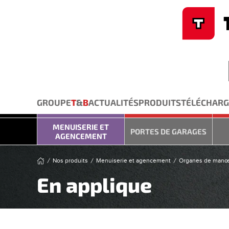
Cookies management panel
Skip to main content
GROUPE
T
&
B
ACTUALITÉS
PRODUITS
TÉLÉCHAR
MENUISERIE ET
PORTES DE GARAGES
AGENCEMENT
Nos produits
Menuiserie et agencement
Organes de man
En applique