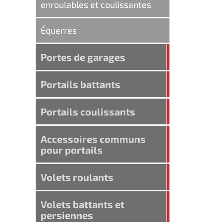
enroulables et coulissantes
Équerres
Portes de garages
Portails battants
Portails coulissants
Accessoires communs
pour portails
Volets roulants
Volets battants et
persiennes