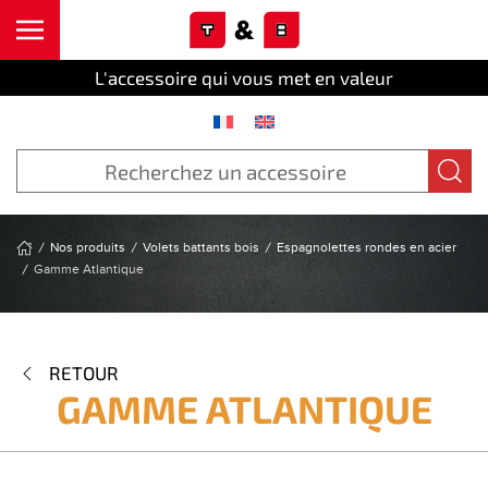
Cookies management panel
Skip to main content
L'accessoire qui vous met en valeur
Nos produits
Volets battants bois
Espagnolettes rondes en acier
Gamme Atlantique
RETOUR
GAMME ATLANTIQUE