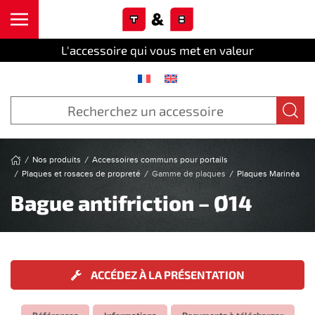
Cookies management panel
Skip to main content
L'accessoire qui vous met en valeur
Nos produits
Accessoires communs pour portails
Plaques et rosaces de propreté
Gamme de plaques
Plaques Marinéa
Bague antifriction – Ø14
ACCÉDEZ À LA PRÉSENTATION
Références
Informations
Documents à télécharger