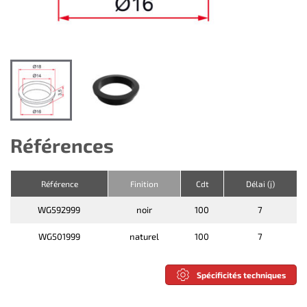
Références
Référence
Finition
Cdt
Délai (j)
WG592999
noir
100
7
WG501999
naturel
100
7
Spécificités techniques