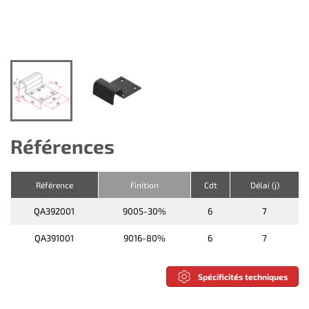
Références
Référence
Finition
Cdt
Délai (j)
QA392001
9005-30%
6
7
QA391001
9016-80%
6
7
Spécificités techniques