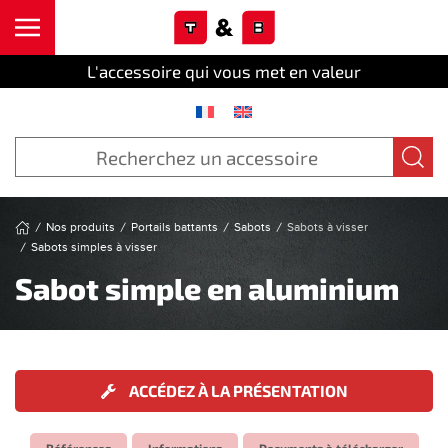
Cookies management panel
Skip to main content
L'accessoire qui vous met en valeur
Nos produits
Portails battants
Sabots
Sabots à visser
Sabots simples à visser
Sabot simple en aluminium
ACCÉDEZ À LA PRÉSENTATION
Références
Informations
Documents à télécharger