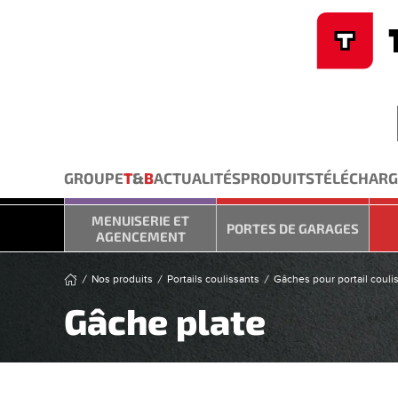
Cookies management panel
Skip to main content
GROUPE
T
&
B
ACTUALITÉS
PRODUITS
TÉLÉCHAR
MENUISERIE ET
PORTES DE GARAGES
AGENCEMENT
Nos produits
Portails coulissants
Gâches pour portail couli
Gâche plate