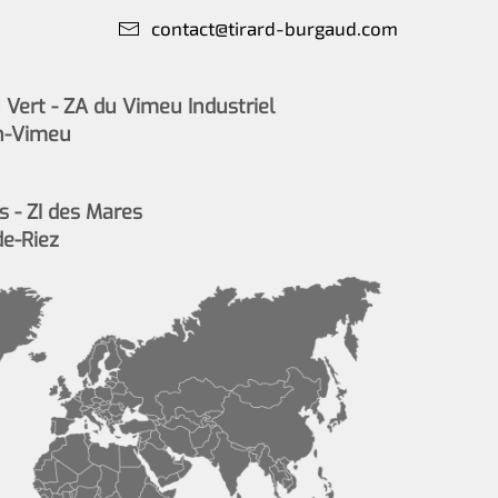
contact@tirard-burgaud.com
Vert - ZA du Vimeu Industriel
n-Vimeu
s - ZI des Mares
de-Riez