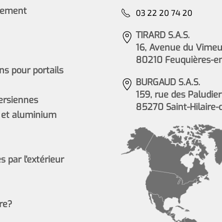
cement
03 22 20 74 20
TIRARD S.A.S.
16, Avenue du Vimeu 
80210 Feuquières-e
s pour portails
BURGAUD S.A.S.
159, rue des Paludier
persiennes
85270 Saint-Hilaire-
 et aluminium
 par l'extérieur
re?