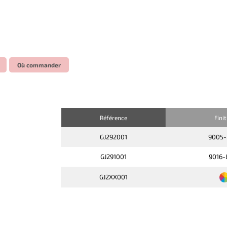
Où commander
Référence
Fini
GJ292001
9005
GJ291001
9016
GJ2XX001