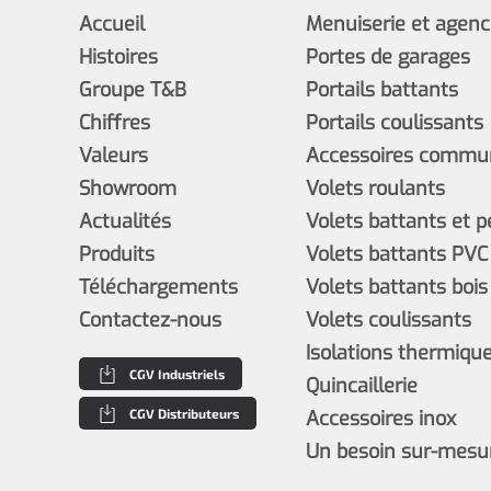
Accueil
Menuiserie et agen
Histoires
Portes de garages
Groupe T&B
Portails battants
Chiffres
Portails coulissants
Valeurs
Accessoires commun
Showroom
Volets roulants
Actualités
Volets battants et 
Produits
Volets battants PVC
Téléchargements
Volets battants bois
Contactez-nous
Volets coulissants
Isolations thermiques
CGV Industriels
Quincaillerie
CGV Distributeurs
Accessoires inox
Un besoin sur-mesu