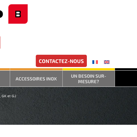
CONTACTEZ-NOUS
UN BESOIN SUR-
ACCESSOIRES INOX
MESURE?
, GK et GJ