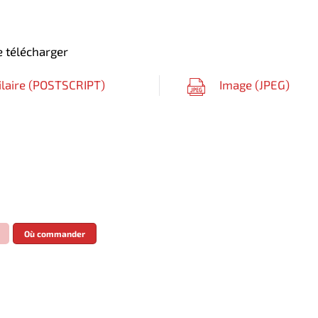
 télécharger
ilaire (
POSTSCRIPT
)
Image (
JPEG
)
Où commander