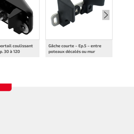
ortail coulissant
Gâche courte – Ep.5 – entre
p. 30 à 120
poteaux décalés ou mur