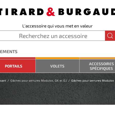
L'accessoire qui vous met en valeur
GEMENTS
ACCESSOIRES
PORTAILS
VOLETS
SPÉCIFIQUES
ssant
Gâches pour serrures Modulox, GK et GJ
Gâches pour serrures Modulox 