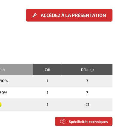
ACCÉDEZ À LA PRÉSENTATION
tion
Cdt
Délai (j)
-80%
1
7
-80%
1
7
1
21
Spécificités techniques