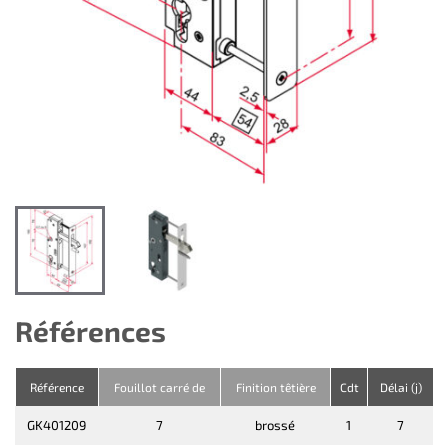
Références
Référence
Fouillot carré de
Finition têtière
Cdt
Délai (j)
GK401209
7
brossé
1
7