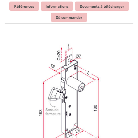
Références
Informations
Documents à télécharger
Où commander