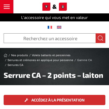
Cookies management panel
Skip to main content
L'accessoire qui vous met en valeur
Nos produits
Volets battants et persiennes
Serrures et crémones en applique pour persienne
Gamme CA
Serrures CA
Serrure CA – 2 points – laiton
ACCÉDEZ À LA PRÉSENTATION