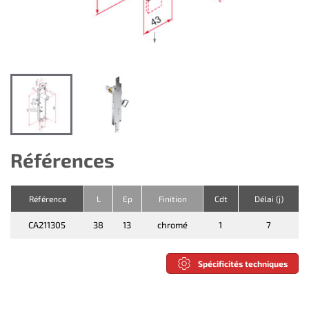
Références
Référence
L
Ep
Finition
Cdt
Délai (j)
CA211305
38
13
chromé
1
7
Spécificités techniques