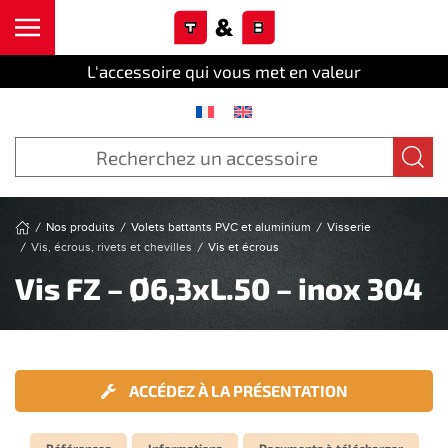
Cookies management panel
Skip to main content
L'accessoire qui vous met en valeur
Nos produits
Volets battants PVC et aluminium
Visserie
Vis, écrous, rivets et chevilles
Vis et écrous
Vis FZ – Ø6,3xL.50 – inox 304
ACCÉDEZ À LA PRÉSENTATION
Références
Informations
Documents à télécharger