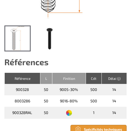
Références
Référence
L
Finition
Cdt
Délai (j)
900328
50
9005-30%
500
14
8003286
50
9016-80%
500
14
900328RAL
50
1
14
Spécificités techniques