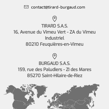
contact@tirard-burgaud.com
TIRARD S.A.S.
16, Avenue du Vimeu Vert - ZA du Vimeu
Industriel
80210 Feuquières-en-Vimeu
BURGAUD S.A.S.
159, rue des Paludiers - ZI des Mares
85270 Saint-Hilaire-de-Riez