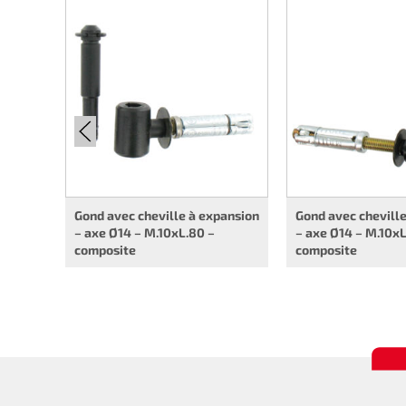
Gond avec cheville à expansion
Gond avec chevill
– axe Ø14 – M.10xL.80 –
– axe Ø14 – M.10xL
composite
composite