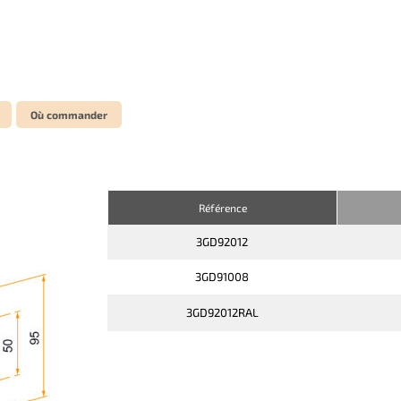
Où commander
Référence
3GD92012
3GD91008
3GD92012RAL