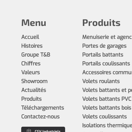
Menu
Produits
Accueil
Menuiserie et agen
Histoires
Portes de garages
Groupe T&B
Portails battants
Chiffres
Portails coulissants
Valeurs
Accessoires commun
Showroom
Volets roulants
Actualités
Volets battants et 
Produits
Volets battants PVC
Téléchargements
Volets battants bois
Contactez-nous
Volets coulissants
Isolations thermiques
CGV Industriels