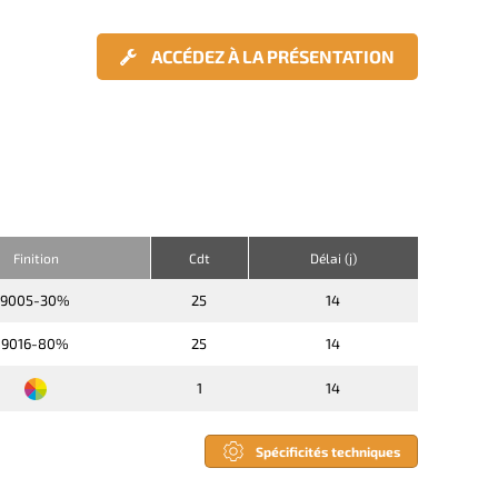
ACCÉDEZ À LA PRÉSENTATION
Finition
Cdt
Délai (j)
9005-30%
25
14
9016-80%
25
14
1
14
Spécificités techniques