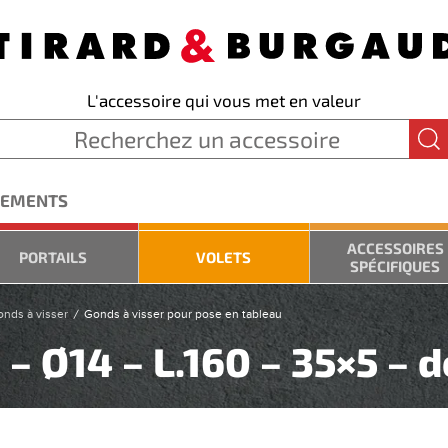
L'accessoire qui vous met en valeur
GEMENTS
ACCESSOIRES
PORTAILS
VOLETS
SPÉCIFIQUES
nds à visser
Gonds à visser pour pose en tableau
– Ø14 – L.160 – 35×5 – d