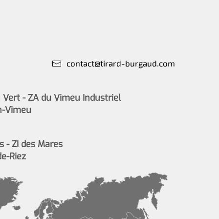
contact@tirard-burgaud.com
Vert - ZA du Vimeu Industriel
n-Vimeu
s - ZI des Mares
de-Riez