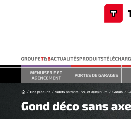
Cookies management panel
Skip to main content
GROUPE
T
&
B
ACTUALITÉS
PRODUITS
TÉLÉCHAR
MENUISERIE ET
PORTES DE GARAGES
AGENCEMENT
Nos produits
Volets battants PVC et aluminium
Gonds
Go
Gond déco sans axe 