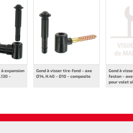
e à expansion
Gond à visser tire-fond – axe
Gond à visse
.130 –
Ø14, H.40 – Ø10 – composite
feston – axe
pour volet s