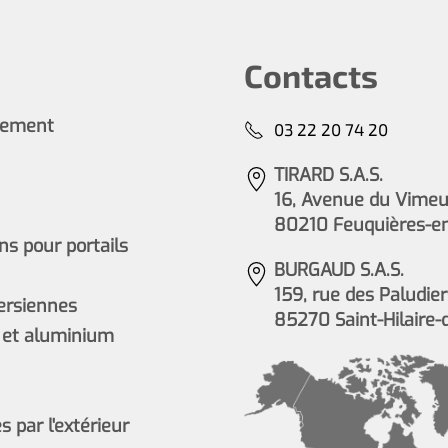
Contacts
cement
03 22 20 74 20
TIRARD S.A.S.
16, Avenue du Vimeu 
80210 Feuquières-e
s pour portails
BURGAUD S.A.S.
159, rue des Paludier
persiennes
85270 Saint-Hilaire-
 et aluminium
 par l'extérieur