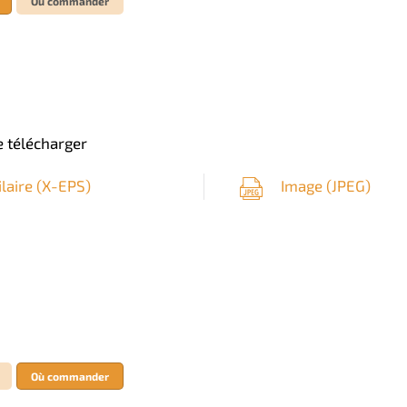
Où commander
 télécharger
ilaire (
X-EPS
)
Image (
JPEG
)
Où commander