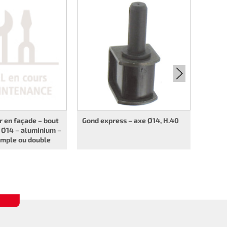
Gond s
– axe 
queue 
r en façade – bout
Gond express – axe Ø14, H.40
 Ø14 – aluminium –
imple ou double