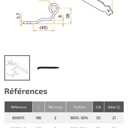
Références
Référence
L
Nb trous
Finition
Cdt
Délai (j)
800011
196
2
9005-30%
50
21