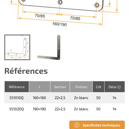
Références
Référence
L
Section
Finition
Cdt
Délai (j)
551010Q
160×160
22×2,5
Zn blanc
50
14
551020Q
190×190
22×2,5
Zn blanc
50
14
Spécificités techniques