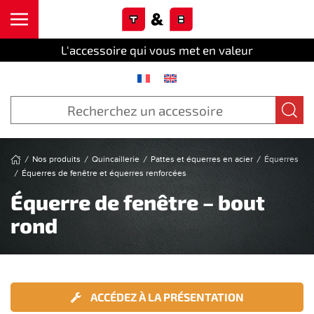
Cookies management panel
Skip to main content
L'accessoire qui vous met en valeur
Nos produits
Quincaillerie
Pattes et équerres en acier
Équerres
Équerres de fenêtre et équerres renforcées
Équerre de fenêtre – bout
rond
ACCÉDEZ À LA PRÉSENTATION