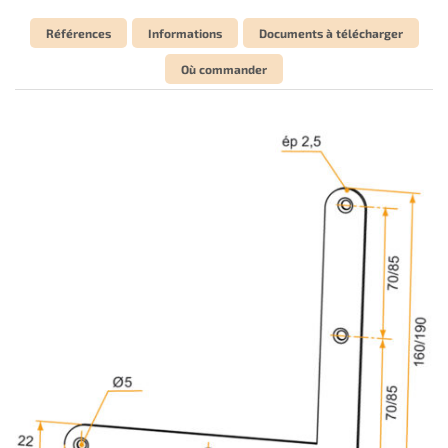
Références
Informations
Documents à télécharger
Où commander