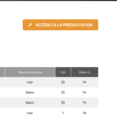
ACCÉDEZ À LA PRÉSENTATION
Pièce composite
Cdt
Délai (j)
noir
25
14
blanc
25
14
blanc
25
14
noir
1
14