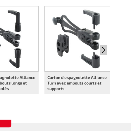
Carton
Turn a
suppor
agnolette Alliance
Carton d’espagnolette Alliance
bouts longs et
Turn avec embouts courts et
calés
supports