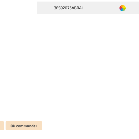
3ES92075ABRAL
Où commander