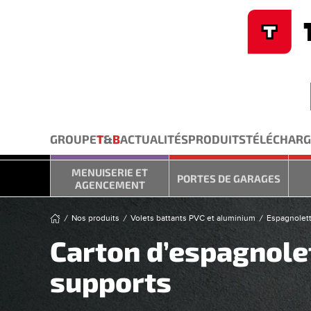
Cookies management panel
Skip to main content
GROUPE
T
&
B
ACTUALITÉS
PRODUITS
TÉLÉCHAR
MENUISERIE ET
PORTES DE GARAGES
AGENCEMENT
Nos produits
Volets battants PVC et aluminium
Espagnolet
Carton d’espagnole
supports