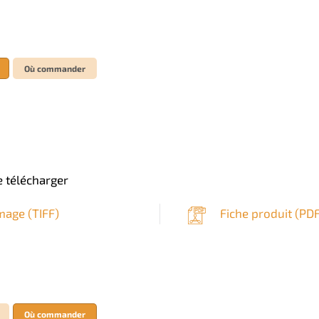
Où commander
 télécharger
mage (
TIFF
)
Fiche produit (
PD
Où commander