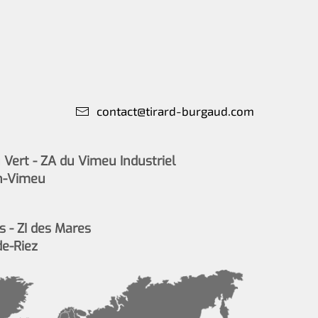
contact@tirard-burgaud.com
Vert - ZA du Vimeu Industriel
n-Vimeu
s - ZI des Mares
de-Riez