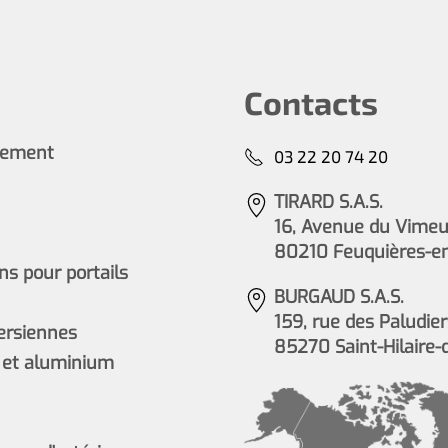
Contacts
cement
03 22 20 74 20
TIRARD S.A.S.
16, Avenue du Vimeu 
80210 Feuquières-e
s pour portails
BURGAUD S.A.S.
159, rue des Paludier
persiennes
85270 Saint-Hilaire-
 et aluminium