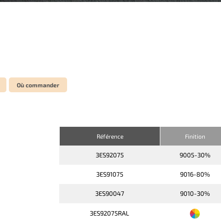
Où commander
Référence
Finition
3ES92075
9005-30%
3ES91075
9016-80%
3ES90047
9010-30%
3ES92075RAL