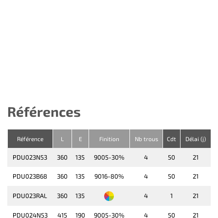
Références
Référence
L
E
Finition
Nb trous
Cdt
Délai (j)
PDU023N53
360
135
9005-30%
4
50
21
PDU023B68
360
135
9016-80%
4
50
21
PDU023RAL
360
135
4
1
21
PDU024N53
415
190
9005-30%
4
50
21