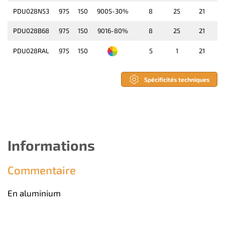
PDU028N53
975
150
9005-30%
8
25
21
PDU028B68
975
150
9016-80%
8
25
21
PDU028RAL
975
150
5
1
21
Spécificités techniques
Informations
Commentaire
En aluminium