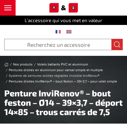
Cookies management panel
Skip to main content
L'accessoire qui vous met en valeur
Nos produits
Volets battants PVC et aluminium
Pentures droites en aluminium pour vantail simple et multiple
Système de pentures droites réglables invisible InviRenov®
Pentures droites InviRenov® – bout feston – 39×3,7 – pour volet simple
Penture InviRenov® – bout
feston – Ø14 – 39×3,7 – déport
14×85 – trous carrés de 7,5