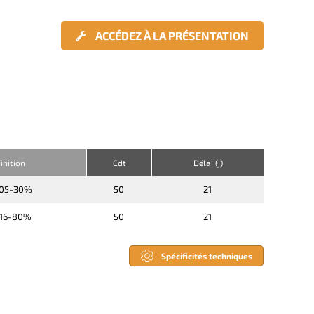
ACCÉDEZ À LA PRÉSENTATION
inition
Cdt
Délai (j)
05-30%
50
21
16-80%
50
21
Spécificités techniques