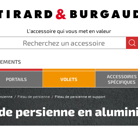
L'accessoire qui vous met en valeur
GEMENTS
ACCESSOIRES
PORTAILS
VOLETS
SPÉCIFIQUES
ersienne
Fléau de persienne
Fléau de persienne et support
 de persienne en alumi