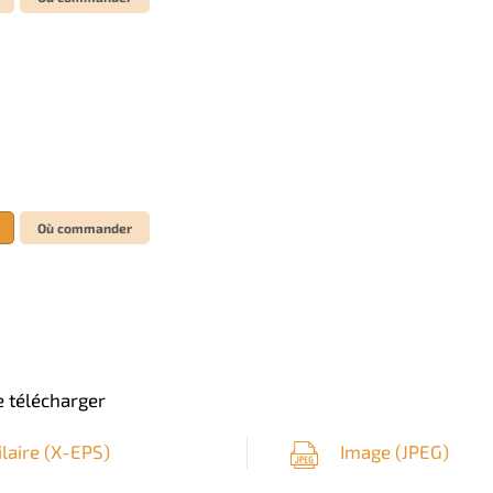
Où commander
 télécharger
ilaire (
X-EPS
)
Image (
JPEG
)