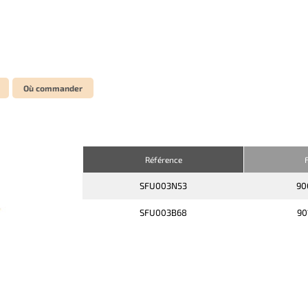
Où commander
Référence
F
SFU003N53
90
SFU003B68
90