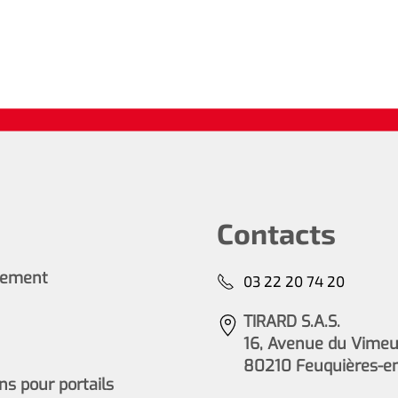
Contacts
cement
03 22 20 74 20
TIRARD S.A.S.
16, Avenue du Vimeu 
80210 Feuquières-e
s pour portails