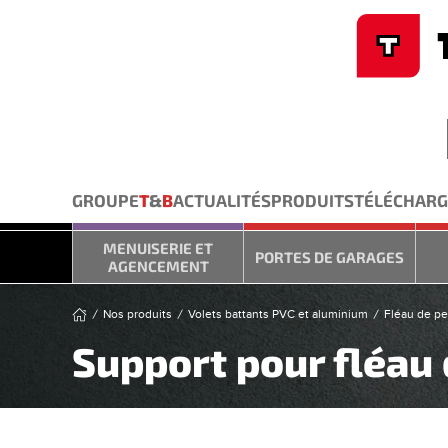
Cookies management panel
Skip to main content
GROUPE
T
&
B
ACTUALITÉS
PRODUITS
TÉLÉCHAR
MENUISERIE ET
PORTES DE GARAGES
AGENCEMENT
Nos produits
Volets battants PVC et aluminium
Fléau de p
Support pour fléau