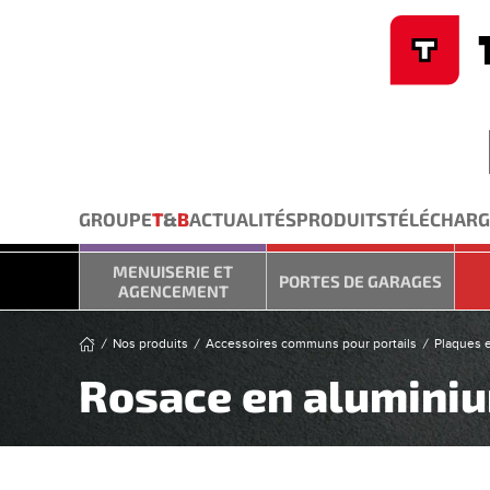
Cookies management panel
Skip to main content
GROUPE
T
&
B
ACTUALITÉS
PRODUITS
TÉLÉCHAR
MENUISERIE ET
PORTES DE GARAGES
AGENCEMENT
Nos produits
Accessoires communs pour portails
Plaques e
Rosace en aluminiu