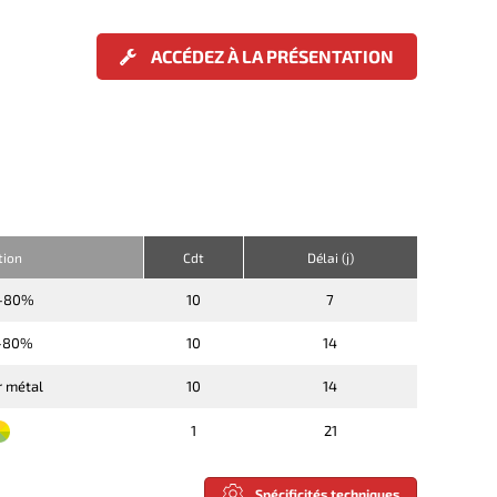
ACCÉDEZ À LA PRÉSENTATION
tion
Cdt
Délai (j)
-80%
10
7
-80%
10
14
r métal
10
14
1
21
Spécificités techniques