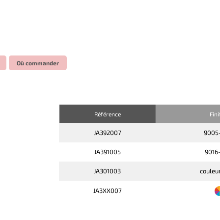
Où commander
Référence
Fini
JA392007
9005
JA391005
9016
JA301003
couleu
JA3XX007