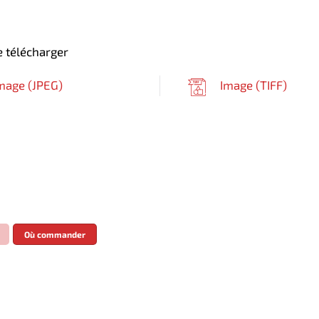
 télécharger
mage (
JPEG
)
Image (
TIFF
)
Où commander