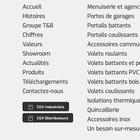
Accueil
Menuiserie et agen
Histoires
Portes de garages
Groupe T&B
Portails battants
Chiffres
Portails coulissants
Valeurs
Accessoires commun
Showroom
Volets roulants
Actualités
Volets battants et 
Produits
Volets battants PVC
Téléchargements
Volets battants bois
Contactez-nous
Volets coulissants
Isolations thermiques
CGV Industriels
Quincaillerie
CGV Distributeurs
Accessoires inox
Un besoin sur-mesu