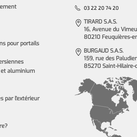
cement
03 22 20 74 20
TIRARD S.A.S.
16, Avenue du Vimeu 
80210 Feuquières-e
s pour portails
BURGAUD S.A.S.
159, rue des Paludier
persiennes
85270 Saint-Hilaire-
 et aluminium
 par l'extérieur
re?