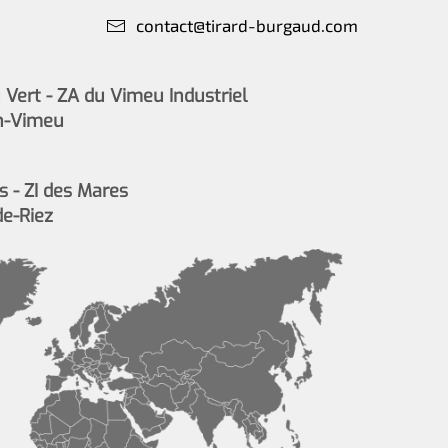
contact@tirard-burgaud.com
Vert - ZA du Vimeu Industriel
n-Vimeu
s - ZI des Mares
de-Riez