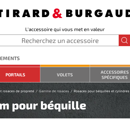
L'accessoire qui vous met en valeur
GEMENTS
ACCESSOIRES
PORTAILS
VOLETS
SPÉCIFIQUES
t rosaces de propreté
Gamme de rosaces
Rosaces pour béquilles et cylindres
m pour béquille