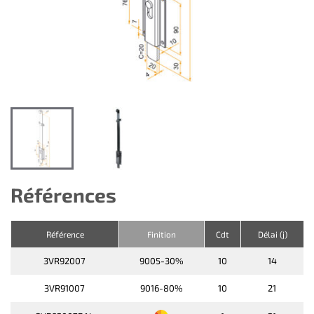
Références
Référence
Finition
Cdt
Délai (j)
3VR92007
9005-30%
10
14
3VR91007
9016-80%
10
21