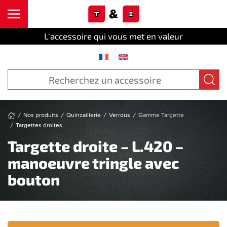
Cookies management panel
Skip to main content
L'accessoire qui vous met en valeur
Nos produits
Quincaillerie
Verrous
Gamme Targette
Targettes droites
Targette droite – L.420 –
manoeuvre tringle avec
bouton