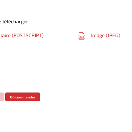
 télécharger
ilaire (
POSTSCRIPT
)
Image (
JPEG
)
Où commander