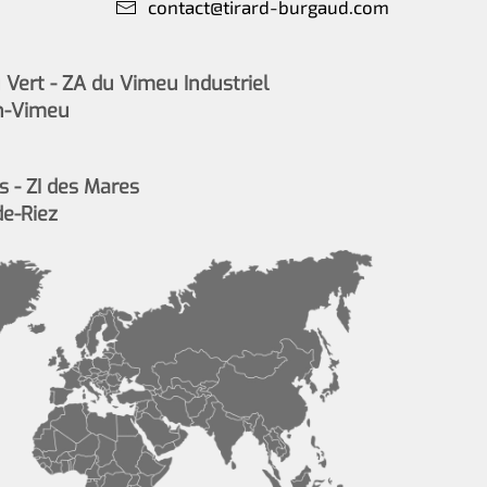
contact@tirard-burgaud.com
Vert - ZA du Vimeu Industriel
n-Vimeu
s - ZI des Mares
de-Riez