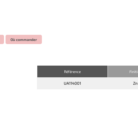
Où commander
Référence
Finit
UA114001
Zn