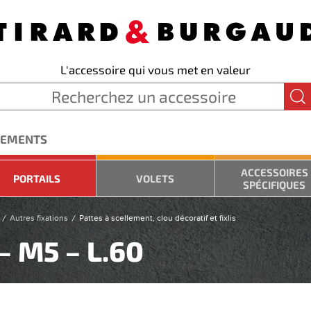
L'accessoire qui vous met en valeur
GEMENTS
ACCESSOIRES
PORTAILS
VOLETS
SPÉCIFIQUES
Autres fixations
Pattes à scellement, clou décoratif et fixlis
– M5 – L.60