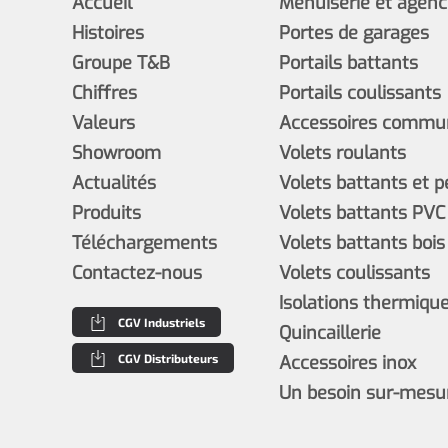
Accueil
Menuiserie et agen
Histoires
Portes de garages
Groupe T&B
Portails battants
Chiffres
Portails coulissants
Valeurs
Accessoires commun
Showroom
Volets roulants
Actualités
Volets battants et 
Produits
Volets battants PVC
Téléchargements
Volets battants bois
Contactez-nous
Volets coulissants
Isolations thermiques
CGV Industriels
Quincaillerie
CGV Distributeurs
Accessoires inox
Un besoin sur-mesu