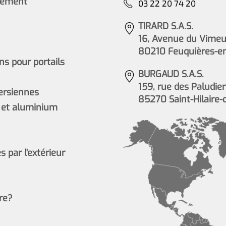
cement
03 22 20 74 20
TIRARD S.A.S.
16, Avenue du Vimeu 
80210 Feuquières-e
s pour portails
BURGAUD S.A.S.
159, rue des Paludier
persiennes
85270 Saint-Hilaire-
 et aluminium
 par l'extérieur
re?