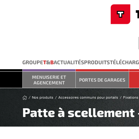
Cookies management panel
Skip to main content
GROUPE
T
&
B
ACTUALITÉS
PRODUITS
TÉLÉCHAR
MENUISERIE ET
PORTES DE GARAGES
AGENCEMENT
Nos produits
Accessoires communs pour portails
Fixations
Patte à scellement 