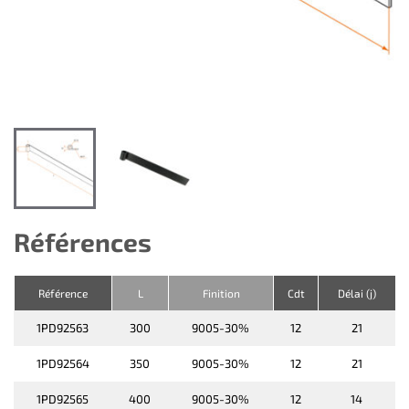
Références
Référence
L
Finition
Cdt
Délai (j)
1PD92563
300
9005-30%
12
21
1PD92564
350
9005-30%
12
21
1PD92565
400
9005-30%
12
14