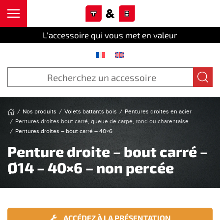
Cookies management panel
Skip to main content
L'accessoire qui vous met en valeur
Nos produits
Volets battants bois
Pentures droites en acier
Pentures droites bout carré, queue de carpe, rond ou charentaise
Pentures droites – bout carré – 40×6
Penture droite – bout carré –
Ø14 – 40×6 – non percée
ACCÉDEZ À LA PRÉSENTATION