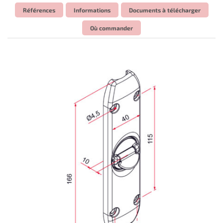
Références
Informations
Documents à télécharger
Où commander