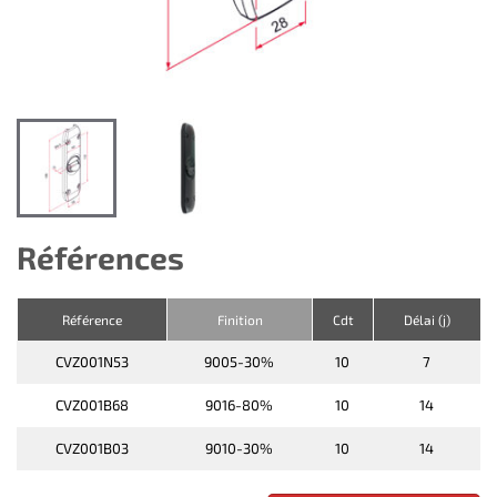
Références
Référence
Finition
Cdt
Délai (j)
CVZ001N53
9005-30%
10
7
CVZ001B68
9016-80%
10
14
CVZ001B03
9010-30%
10
14