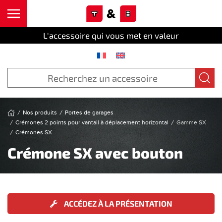
Cookies management panel
Skip to main content
L'accessoire qui vous met en valeur
Nos produits
Portes de garages
Crémones 2 points pour vantail à déplacement horizontal
Gamme SX
Crémones SX
Crémone SX avec bouton
ACCÉDEZ À LA PRÉSENTATION