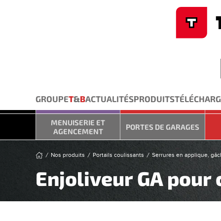
Cookies management panel
Skip to main content
GROUPE
T
&
B
ACTUALITÉS
PRODUITS
TÉLÉCHAR
MENUISERIE ET
PORTES DE GARAGES
AGENCEMENT
Nos produits
Portails coulissants
Serrures en applique, gâc
Enjoliveur GA pour