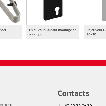
port
Enjoliveur GA pour montage en
Enjoliveur G
applique
30×30
Contacts
cement
03 22 20 74 20