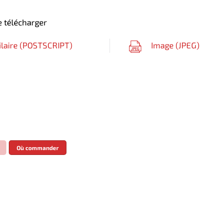
 télécharger
ilaire (
POSTSCRIPT
)
Image (
JPEG
)
Où commander