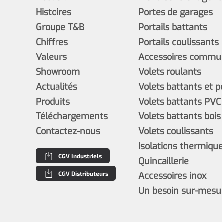
Histoires
Portes de garages
Groupe T&B
Portails battants
Chiffres
Portails coulissants
Valeurs
Accessoires commun
Showroom
Volets roulants
Actualités
Volets battants et 
Produits
Volets battants PVC
Téléchargements
Volets battants bois
Contactez-nous
Volets coulissants
Isolations thermiques
CGV Industriels
Quincaillerie
CGV Distributeurs
Accessoires inox
Un besoin sur-mesu