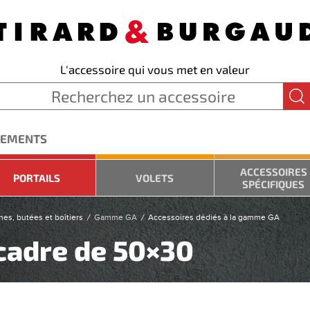
L'accessoire qui vous met en valeur
GEMENTS
ACCESSOIRES
PORTAILS
VOLETS
SPÉCIFIQUES
hes, butées et boîtiers
Gamme GA
Accessoires dédiés à la gamme GA
 cadre de 50×30