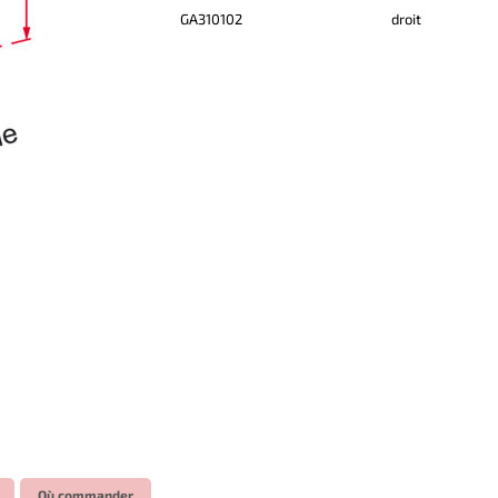
GA310102
droit
Où commander