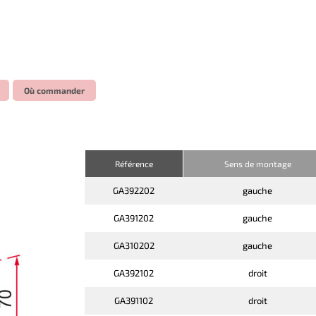
Où commander
Référence
Sens de montage
GA392202
gauche
GA391202
gauche
GA310202
gauche
GA392102
droit
GA391102
droit