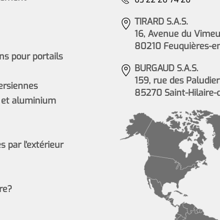
TIRARD S.A.S.
16, Avenue du Vimeu 
80210 Feuquières-e
s pour portails
BURGAUD S.A.S.
159, rue des Paludier
persiennes
85270 Saint-Hilaire-
 et aluminium
 par l'extérieur
re?