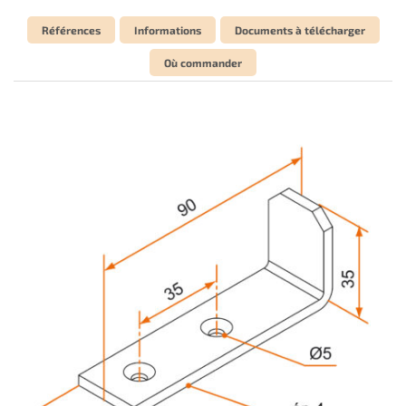
Références
Informations
Documents à télécharger
Où commander