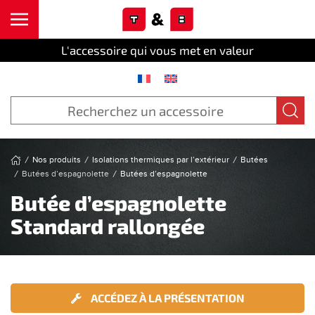
Cookies management panel
Skip to main content
L'accessoire qui vous met en valeur
Nos produits
Isolations thermiques par l’extérieur
Butées
Butées d’espagnolette
Butées d’espagnolette
Butée d’espagnolette
Standard rallongée
ACCÉDEZ À LA PRÉSENTATION