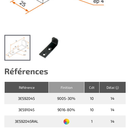
Références
Référence
Finition
Cdt
Délai (j)
3ES92045
9005-30%
10
14
3ES91045
9016-80%
10
14
3ES92045RAL
1
14