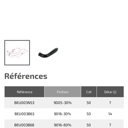
Références
Référence
Finition
Cdt
Délai (j)
BEU003N53
9005-30%
50
7
BEU003B63
9016-30%
50
14
BEU003B68
9016-80%
50
7