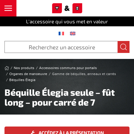
Cookies management panel
Skip to main content
L'accessoire qui vous met en valeur
Nos produits
Accessoires communs pour portails
Organes de manoeuvre
Gamme de béquilles, anneaux et carrés
Béquilles Élegia
Béquille Élegia seule – fût
long – pour carré de 7
ACCÉDEZ À LA PRÉSENTATION