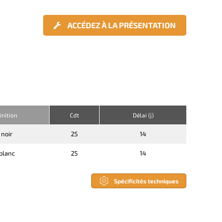
ACCÉDEZ À LA PRÉSENTATION
inition
Cdt
Délai (j)
noir
25
14
blanc
25
14
Spécificités techniques