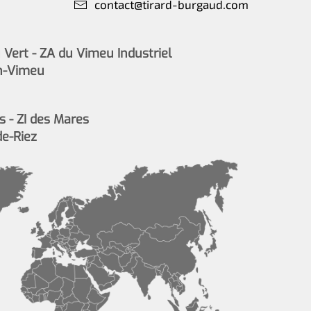
contact@tirard-burgaud.com
Vert - ZA du Vimeu Industriel
n-Vimeu
s - ZI des Mares
de-Riez