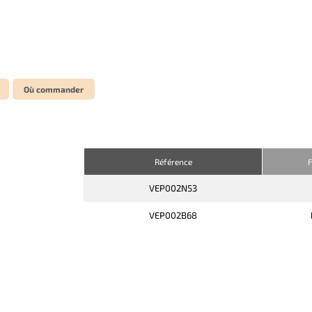
Où commander
Référence
F
VEP002N53
VEP002B68