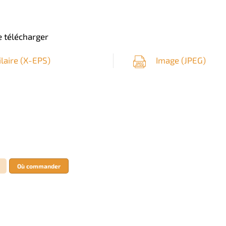
 télécharger
ilaire (
X-EPS
)
Image (
JPEG
)
Où commander