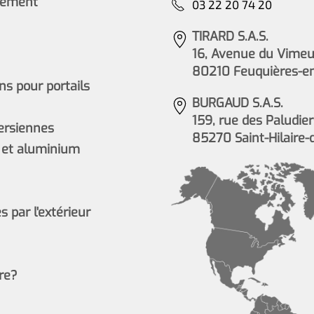
cement
03 22 20 74 20
TIRARD S.A.S.
16, Avenue du Vimeu 
80210 Feuquières-e
s pour portails
BURGAUD S.A.S.
159, rue des Paludier
persiennes
85270 Saint-Hilaire-
 et aluminium
 par l'extérieur
re?