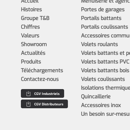
Accueil
Menuiserie et agen
Histoires
Portes de garages
Groupe T&B
Portails battants
Chiffres
Portails coulissants
Valeurs
Accessoires commun
Showroom
Volets roulants
Actualités
Volets battants et 
Produits
Volets battants PVC
Téléchargements
Volets battants bois
Contactez-nous
Volets coulissants
Isolations thermiques
CGV Industriels
Quincaillerie
CGV Distributeurs
Accessoires inox
Un besoin sur-mesu