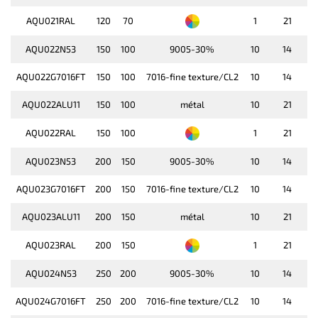
AQU021RAL
120
70
1
21
AQU022N53
150
100
9005-30%
10
14
AQU022G7016FT
150
100
7016-fine texture/CL2
10
14
AQU022ALU11
150
100
métal
10
21
AQU022RAL
150
100
1
21
AQU023N53
200
150
9005-30%
10
14
AQU023G7016FT
200
150
7016-fine texture/CL2
10
14
AQU023ALU11
200
150
métal
10
21
AQU023RAL
200
150
1
21
AQU024N53
250
200
9005-30%
10
14
AQU024G7016FT
250
200
7016-fine texture/CL2
10
14