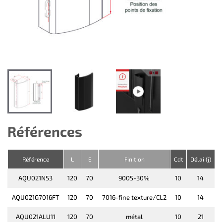
Références
Référence
L
E
Finition
Cdt
Délai (j)
AQU021N53
120
70
9005-30%
10
14
AQU021G7016FT
120
70
7016-fine texture/CL2
10
14
AQU021ALU11
120
70
métal
10
21