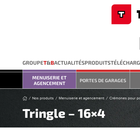
Cookies management panel
Skip to main content
GROUPE
T
&
B
ACTUALITÉS
PRODUITS
TÉLÉCHAR
MENUISERIE ET
PORTES DE GARAGES
AGENCEMENT
Nos produits
Menuiserie et agencement
Crémones pour po
Tringle – 16×4