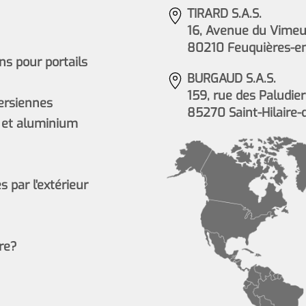
TIRARD S.A.S.
16, Avenue du Vimeu 
80210 Feuquières-e
s pour portails
BURGAUD S.A.S.
159, rue des Paludier
persiennes
85270 Saint-Hilaire-
 et aluminium
 par l'extérieur
re?