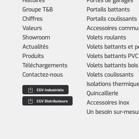
Histoires
Portes de garages
Groupe T&B
Portails battants
Chiffres
Portails coulissants
Valeurs
Accessoires commun
Showroom
Volets roulants
Actualités
Volets battants et 
Produits
Volets battants PVC
Téléchargements
Volets battants bois
Contactez-nous
Volets coulissants
Isolations thermiques
CGV Industriels
Quincaillerie
CGV Distributeurs
Accessoires inox
Un besoin sur-mesu