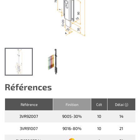
Références
Référence
Finition
Cdt
Délai (j)
3VR92007
9005-30%
10
14
3VR91007
9016-80%
10
21