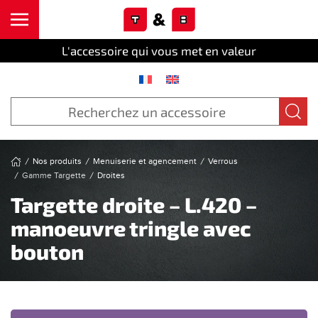
Cookies management panel
Skip to main content
L'accessoire qui vous met en valeur
Nos produits
Menuiserie et agencement
Verrous
Gamme Targette
Droites
Targette droite – L.420 –
manoeuvre tringle avec
bouton