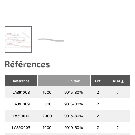
Références
Référence
L
Finition
Cdt
Délai (j)
LA391008
1000
9016-80%
2
7
LA391009
1500
9016-80%
2
7
LA391010
2000
9016-80%
2
7
LA390005
1000
9010-30%
2
7