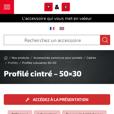
Cookies management panel
Skip to main content
L'accessoire qui vous met en valeur
Nos produits
Accessoires communs pour portails
Cadres
Profilés
Profilés tubulaires 50×30
Profilé cintré – 50×30
ACCÉDEZ À LA PRÉSENTATION
Références
Informations
Documents à télécharger