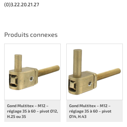
(0)3.22.20.21.27
Produits connexes
Gond Multitex – M12 –
Gond Multitex – M12 –
réglage 35 à 60 – pivot Ø12,
réglage 35 à 60 – pivot
H.25 ou 35
Ø14, H.43