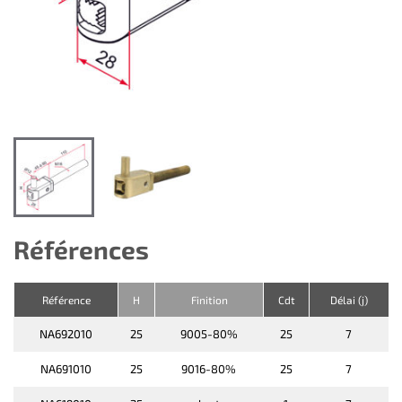
Références
Référence
H
Finition
Cdt
Délai (j)
NA692010
25
9005-80%
25
7
NA691010
25
9016-80%
25
7