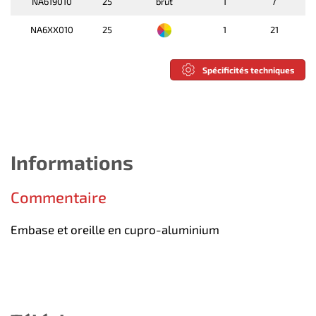
NA619010
25
brut
1
7
NA6XX010
25
1
21
Spécificités techniques
Informations
Commentaire
Embase et oreille en cupro-aluminium