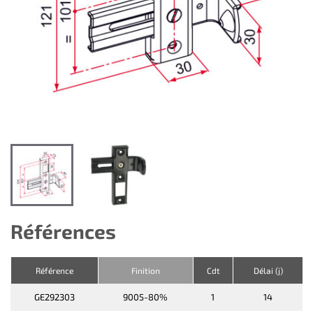
Références
Référence
Finition
Cdt
Délai (j)
GE292303
9005-80%
1
14