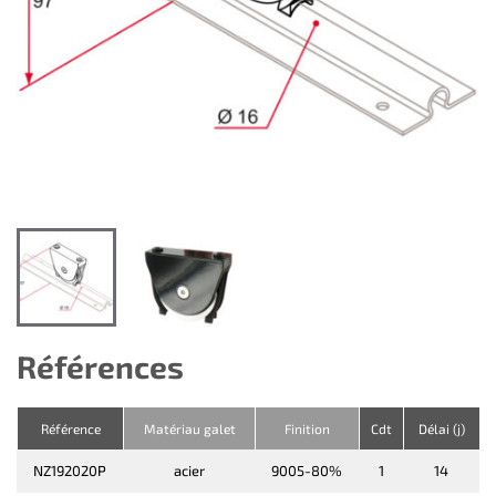
Références
Référence
Matériau galet
Finition
Cdt
Délai (j)
NZ192020P
acier
9005-80%
1
14