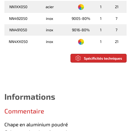
NN1XX050
acier
1
21
NN492050
inox
9005-80%
1
7
NN491050
inox
9016-80%
1
7
NN4XX050
inox
1
21
Spécificités techniques
Informations
Commentaire
Chape en aluminium poudré