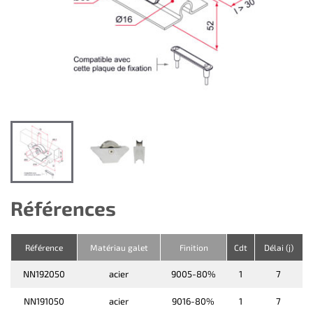
Références
Référence
Matériau galet
Finition
Cdt
Délai (j)
NN192050
acier
9005-80%
1
7
NN191050
acier
9016-80%
1
7