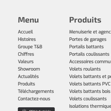
Menu
Produits
Accueil
Menuiserie et agen
Histoires
Portes de garages
Groupe T&B
Portails battants
Chiffres
Portails coulissants
Valeurs
Accessoires commun
Showroom
Volets roulants
Actualités
Volets battants et 
Produits
Volets battants PVC
Téléchargements
Volets battants bois
Contactez-nous
Volets coulissants
Isolations thermiques
CGV Industriels