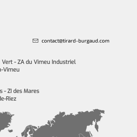
contact@tirard-burgaud.com
Vert - ZA du Vimeu Industriel
n-Vimeu
s - ZI des Mares
de-Riez