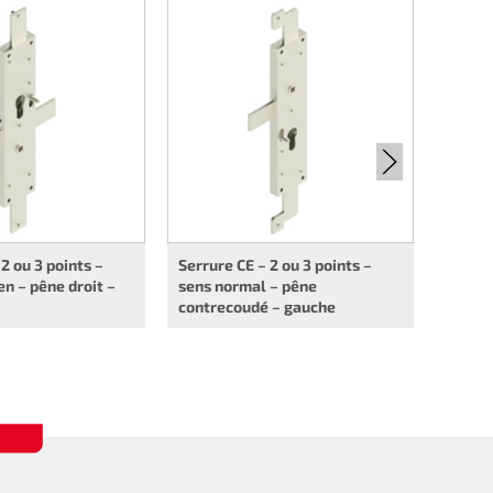
Serrur
sens n
contre
2 ou 3 points –
Serrure CE – 2 ou 3 points –
n – pêne droit –
sens normal – pêne
contrecoudé – gauche