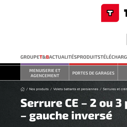
Cookies management panel
Skip to main content
GROUPE
T
&
B
ACTUALITÉS
PRODUITS
TÉLÉCHAR
MENUISERIE ET
PORTES DE GARAGES
AGENCEMENT
Nos produits
Volets battants et persiennes
Serrures et cré
Serrure CE – 2 ou 3
– gauche inversé