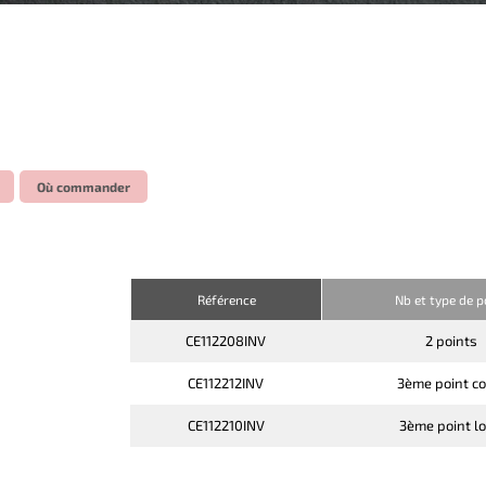
Où commander
Référence
Nb et type de p
CE112208INV
2 points
CE112212INV
3ème point co
CE112210INV
3ème point l