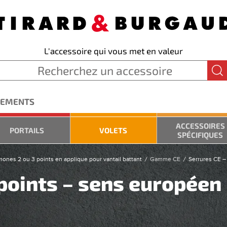
L'accessoire qui vous met en valeur
GEMENTS
ACCESSOIRES
PORTAILS
VOLETS
SPÉCIFIQUES
mones 2 ou 3 points en applique pour vantail battant
Gamme CE
Serrures CE –
 points – sens europée