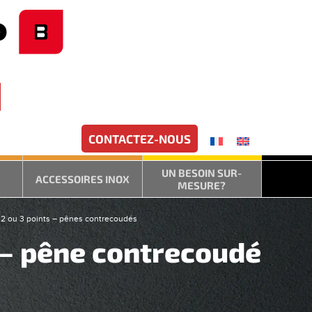
CONTACTEZ-NOUS
UN BESOIN SUR-
ACCESSOIRES INOX
MESURE?
 2 ou 3 points – pênes contrecoudés
n – pêne contrecoudé