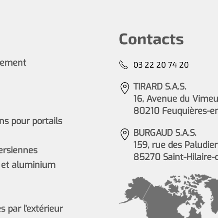
Contacts
cement
03 22 20 74 20
TIRARD S.A.S.
16, Avenue du Vimeu 
80210 Feuquières-e
s pour portails
BURGAUD S.A.S.
159, rue des Paludier
persiennes
85270 Saint-Hilaire-
 et aluminium
 par l'extérieur