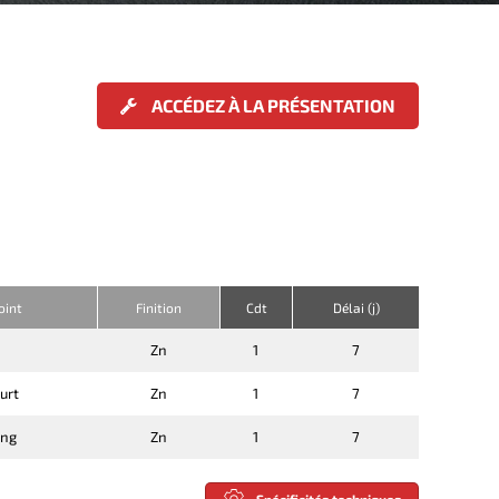
ACCÉDEZ À LA PRÉSENTATION
oint
Finition
Cdt
Délai (j)
Zn
1
7
urt
Zn
1
7
ong
Zn
1
7
Spécificités techniques