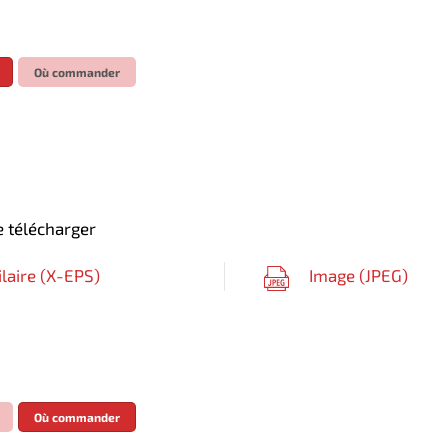
Où commander
 télécharger
ilaire (
X-EPS
)
Image (
JPEG
)
Où commander