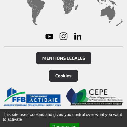
MENTIONS LEGALES
Cookies
©
2026
Groupe Tirard
&
Burgaud SAS
This site uses cookies and gives you control over what you want
to activate
Personalize