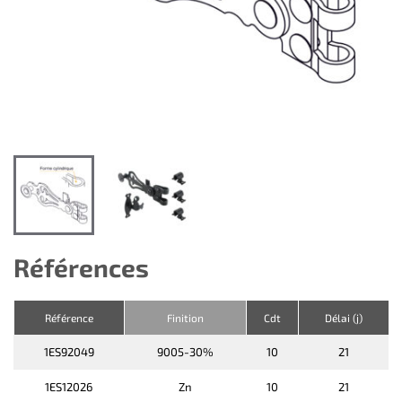
Références
Référence
Finition
Cdt
Délai (j)
1ES92049
9005-30%
10
21
1ES12026
Zn
10
21