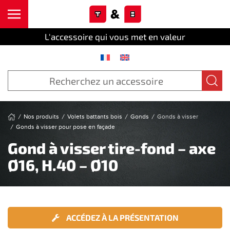
Cookies management panel
Skip to main content
L'accessoire qui vous met en valeur
Nos produits
Volets battants bois
Gonds
Gonds à visser
Gonds à visser pour pose en façade
Gond à visser tire-fond – axe
Ø16, H.40 – Ø10
ACCÉDEZ À LA PRÉSENTATION