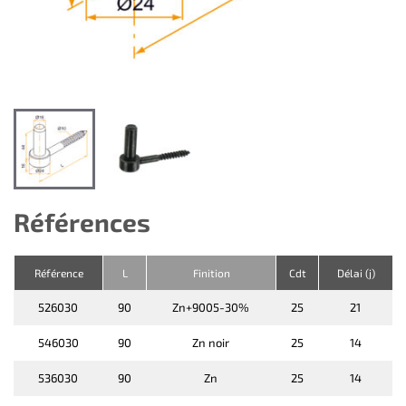
Références
Référence
L
Finition
Cdt
Délai (j)
526030
90
Zn+9005-30%
25
21
546030
90
Zn noir
25
14
536030
90
Zn
25
14