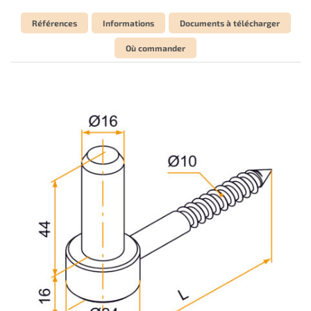
Références
Informations
Documents à télécharger
Où commander