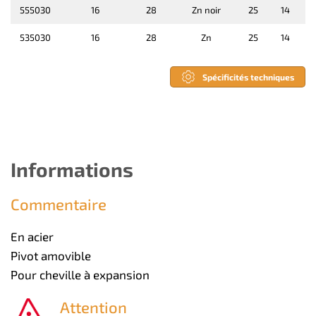
555030
16
28
Zn noir
25
14
535030
16
28
Zn
25
14
Spécificités techniques
Informations
Commentaire
En acier
Pivot amovible
Pour cheville à expansion
Attention