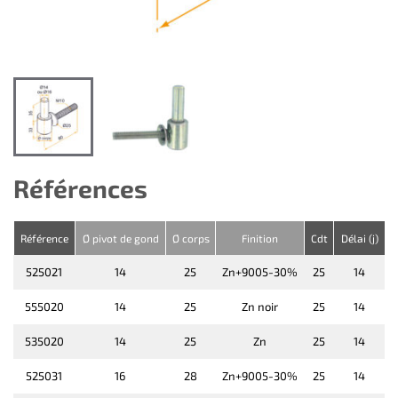
Références
Référence
Ø pivot de gond
Ø corps
Finition
Cdt
Délai (j)
525021
14
25
Zn+9005-30%
25
14
555020
14
25
Zn noir
25
14
535020
14
25
Zn
25
14
525031
16
28
Zn+9005-30%
25
14