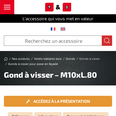
Cookies management panel
Skip to main content
L'accessoire qui vous met en valeur
Nos produits
Volets battants bois
Gonds
Gonds à visser
Gonds à visser pour pose en façade
Gond à visser – M10xL.80
ACCÉDEZ À LA PRÉSENTATION
Références
Informations
Documents à télécharger