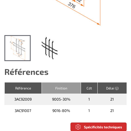
Références
Référence
Finition
Cdt
Délai (j)
3AC92009
9005-30%
1
21
3AC91007
9016-80%
1
21
Spécificités techniques