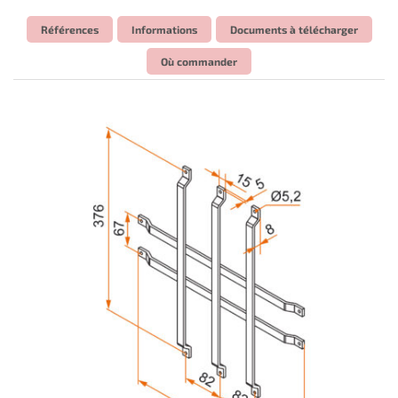
Références
Informations
Documents à télécharger
Où commander