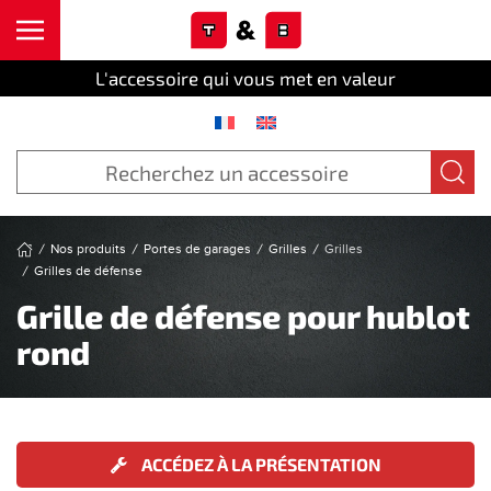
Cookies management panel
Skip to main content
L'accessoire qui vous met en valeur
Nos produits
Portes de garages
Grilles
Grilles
Grilles de défense
Grille de défense pour hublot
rond
ACCÉDEZ À LA PRÉSENTATION