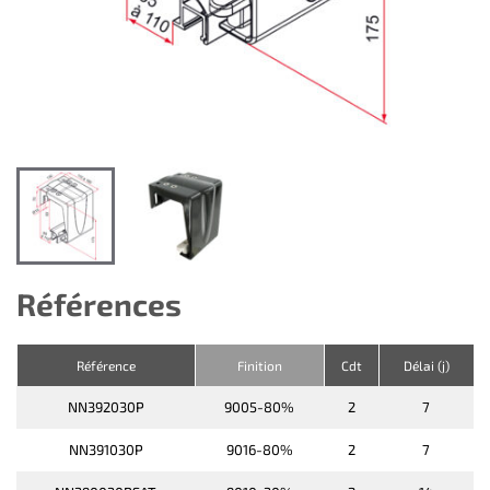
Références
Référence
Finition
Cdt
Délai (j)
NN392030P
9005-80%
2
7
NN391030P
9016-80%
2
7