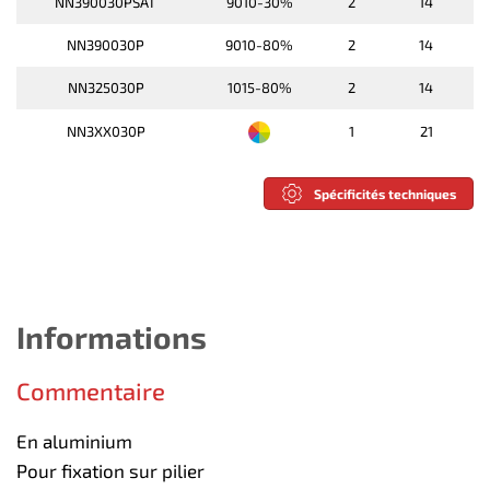
NN390030PSAT
9010-30%
2
14
NN390030P
9010-80%
2
14
NN325030P
1015-80%
2
14
NN3XX030P
1
21
Spécificités techniques
Informations
Commentaire
En aluminium
Pour fixation sur pilier