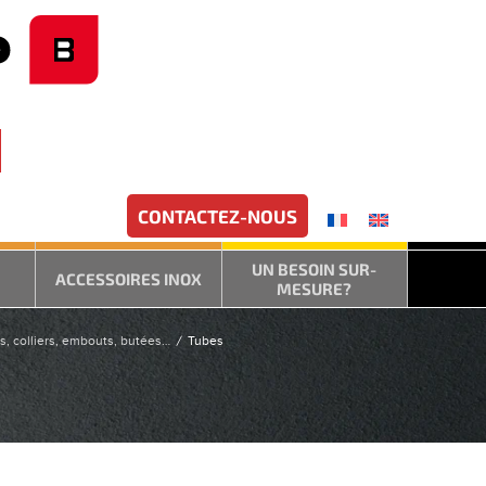
CONTACTEZ-NOUS
UN BESOIN SUR-
ACCESSOIRES INOX
MESURE?
, colliers, embouts, butées…
Tubes