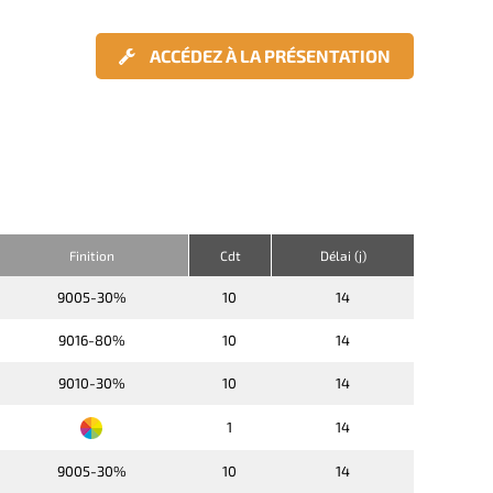
ACCÉDEZ À LA PRÉSENTATION
Finition
Cdt
Délai (j)
9005-30%
10
14
9016-80%
10
14
9010-30%
10
14
1
14
9005-30%
10
14