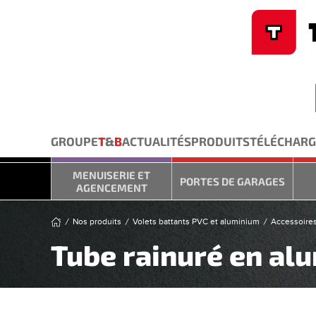
Cookies management panel
Skip to main content
GROUPE
T
&
B
ACTUALITÉS
PRODUITS
TÉLÉCHAR
MENUISERIE ET
PORTES DE GARAGES
AGENCEMENT
Nos produits
Volets battants PVC et aluminium
Accessoire
Tube rainuré en al