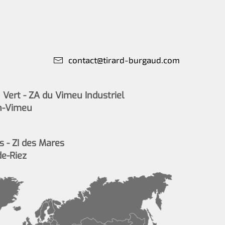
contact@tirard-burgaud.com
Vert - ZA du Vimeu Industriel
n-Vimeu
s - ZI des Mares
de-Riez