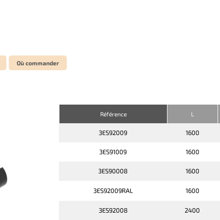
Où commander
Référence
L
3ES92009
1600
3ES91009
1600
3ES90008
1600
3ES92009RAL
1600
3ES92008
2400