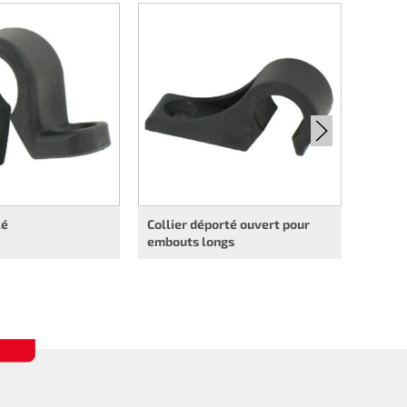
Collie
lé
Collier déporté ouvert pour
embouts longs