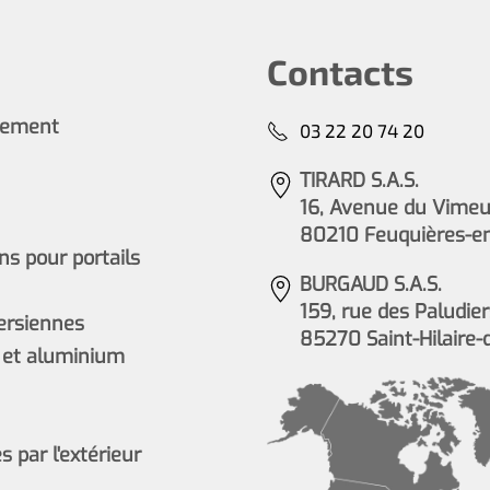
Contacts
cement
03 22 20 74 20
TIRARD S.A.S.
16, Avenue du Vimeu 
80210 Feuquières-e
s pour portails
BURGAUD S.A.S.
159, rue des Paludier
persiennes
85270 Saint-Hilaire-
 et aluminium
 par l'extérieur