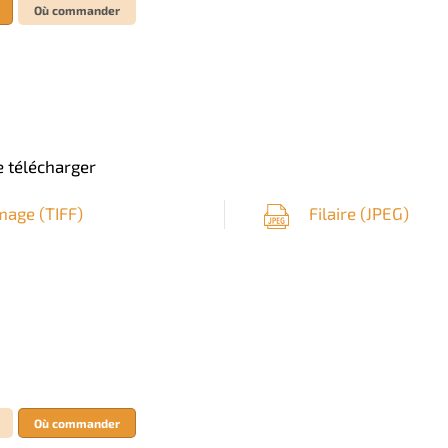
Où commander
 télécharger
mage (
TIFF
)
Filaire (
JPEG
)
Où commander