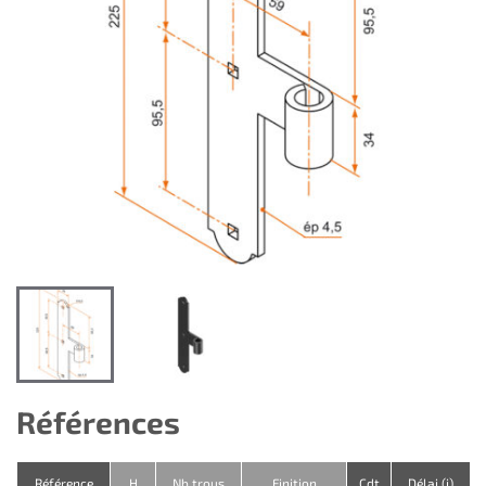
Références
Référence
H
Nb trous
Finition
Cdt
Délai (j)