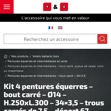
Cookies management panel
Skip to main content
L'accessoire qui vous met en valeur
Nos produits
Volets battants bois
Pentures équerres et intermédiaires en acier
Pentures équerres et intermédiaires – bout carré, queue de carpe, rond
ou charentaise
Pentures équerres et intermédiaires – bout carré – 34×3,5
Kit 4 pentures équerres –
bout carré – Ø14 –
H.250xL.300 – 34×3,5 – trous
carrés de 7,5 – déport 67