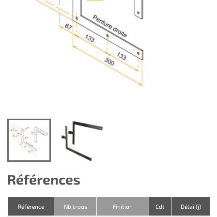
Références
Référence
Nb trous
Finition
Cdt
Délai (j)