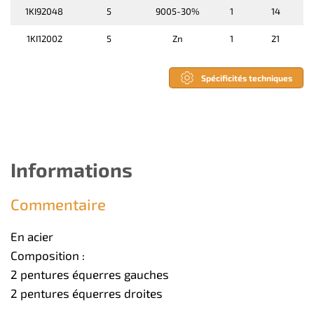
1KI92048
5
9005-30%
1
14
1KI12002
5
Zn
1
21
Spécificités techniques
Informations
Commentaire
En acier
Composition :
2 pentures équerres gauches
2 pentures équerres droites