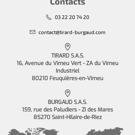
Contacts
03 22 20 74 20
contact@tirard-burgaud.com
TIRARD S.A.S.
16, Avenue du Vimeu Vert - ZA du Vimeu
Industriel
80210 Feuquières-en-Vimeu
BURGAUD S.A.S.
159, rue des Paludiers - ZI des Mares
85270 Saint-Hilaire-de-Riez