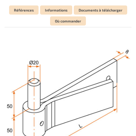
Références
Informations
Documents à télécharger
Où commander