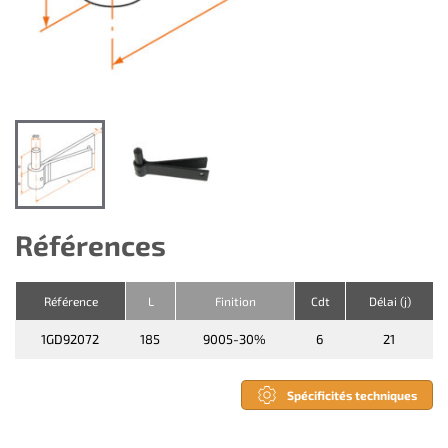
Références
Référence
L
Finition
Cdt
Délai (j)
1GD92072
185
9005-30%
6
21
Spécificités techniques