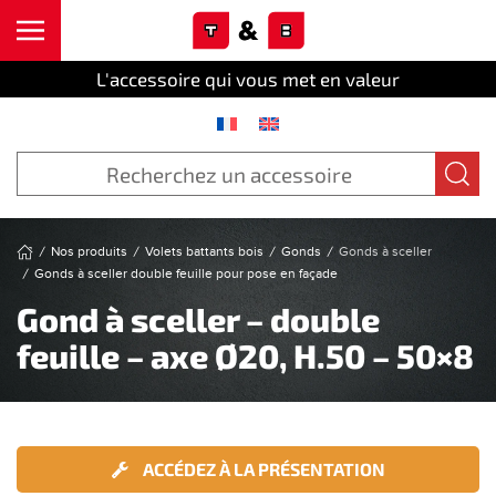
Cookies management panel
Skip to main content
L'accessoire qui vous met en valeur
Nos produits
Volets battants bois
Gonds
Gonds à sceller
Gonds à sceller double feuille pour pose en façade
Gond à sceller – double
feuille – axe Ø20, H.50 – 50×8
ACCÉDEZ À LA PRÉSENTATION