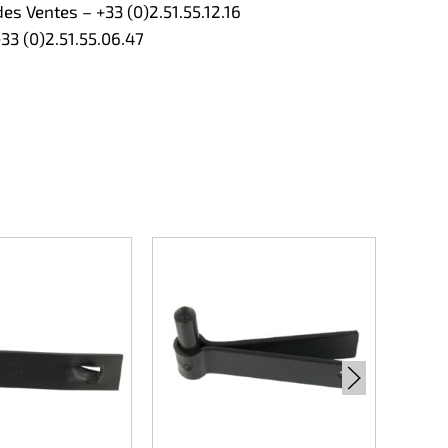
s Ventes – +33 (0)2.51.55.12.16
3 (0)2.51.55.06.47
Gond à
– axe 