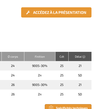
ACCÉDEZ À LA PRÉSENTATION
Ø corps
Finition
Cdt
Délai (j)
24
9005-30%
25
21
24
Zn
25
SD
26
9005-30%
25
21
26
Zn
25
SD
Spécificités techniques