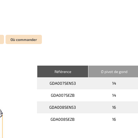
Où commander
Référence
Ø pivot de gond
GDA007SEN53
14
GDA007SEZB
14
GDA008SEN53
16
GDA008SEZB
16