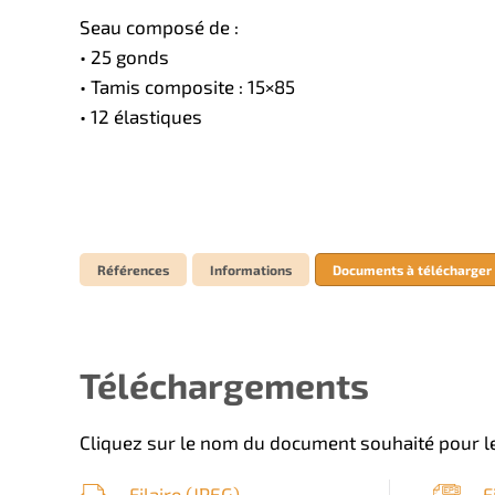
Seau composé de :
• 25 gonds
• Tamis composite : 15×85
• 12 élastiques
Références
Informations
Documents à télécharger
Téléchargements
Cliquez sur le nom du document souhaité pour le
Filaire (
JPEG
)
F