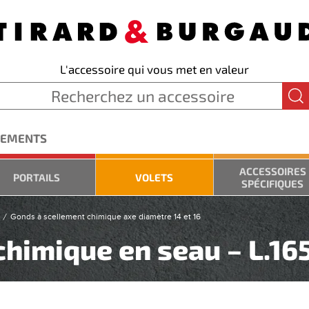
L'accessoire qui vous met en valeur
GEMENTS
ACCESSOIRES
PORTAILS
VOLETS
SPÉCIFIQUES
Gonds à scellement chimique axe diamètre 14 et 16
himique en seau – L.165