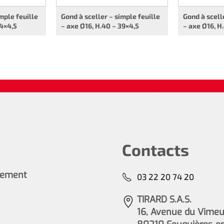
mple feuille
Gond à sceller – simple feuille
Gond à scell
34×4,5
– axe Ø16, H.40 – 39×4,5
– axe Ø16, H
Contacts
cement
03 22 20 74 20
TIRARD S.A.S.
16, Avenue du Vimeu 