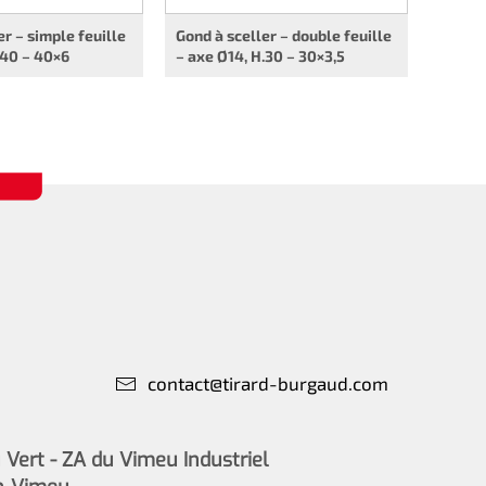
er – simple feuille
Gond à sceller – double feuille
.40 – 40×6
– axe Ø14, H.30 – 30×3,5
contact@tirard-burgaud.com
Vert - ZA du Vimeu Industriel