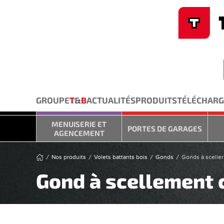
Cookies management panel
Skip to main content
GROUPE
T
&
B
ACTUALITÉS
PRODUITS
TÉLÉCHAR
MENUISERIE ET
PORTES DE GARAGES
AGENCEMENT
Nos produits
Volets battants bois
Gonds
Gonds à sceller
Gond à scellement c