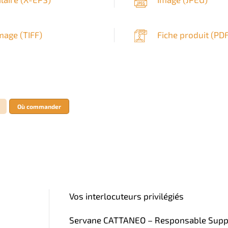
mage (
TIFF
)
Fiche produit (
PD
Où commander
Vos interlocuteurs privilégiés
Servane CATTANEO – Responsable Supply