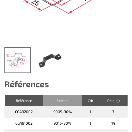
Références
Référence
Finition
Cdt
Délai (j)
CG492002
9005-30%
1
7
CG491002
9016-80%
1
14