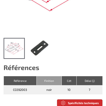
Références
Référence
Finition
Cdt
Délai (j)
CG592003
noir
10
7
Spécificités techniques