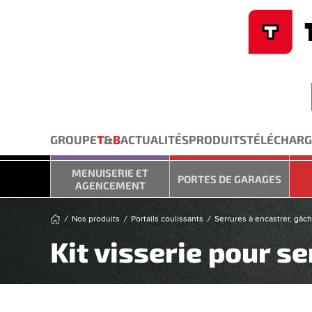
Cookies management panel
Skip to main content
GROUPE
T
&
B
ACTUALITÉS
PRODUITS
TÉLÉCHAR
MENUISERIE ET
PORTES DE GARAGES
AGENCEMENT
Nos produits
Portails coulissants
Serrures à encastrer, gâch
Kit visserie pour s