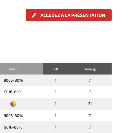
ACCÉDEZ À LA PRÉSENTATION
Finition
Cdt
Délai (j)
9005-80%
1
7
9016-80%
1
7
1
21
9005-80%
1
7
9016-80%
1
7