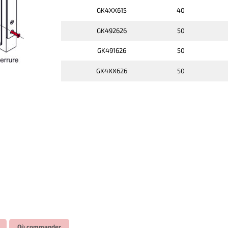
GK4XX615
40
GK492626
50
GK491626
50
GK4XX626
50
Où commander