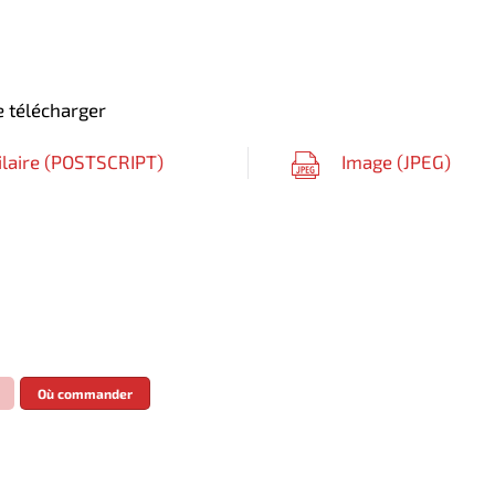
 télécharger
ilaire (
POSTSCRIPT
)
Image (
JPEG
)
Où commander