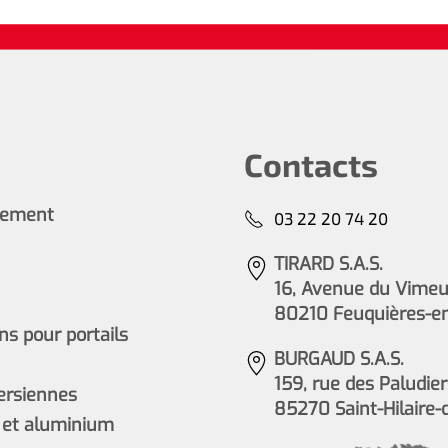
Contacts
cement
03 22 20 74 20
TIRARD S.A.S.
16, Avenue du Vimeu 
80210 Feuquières-e
s pour portails
BURGAUD S.A.S.
159, rue des Paludier
persiennes
85270 Saint-Hilaire-
 et aluminium