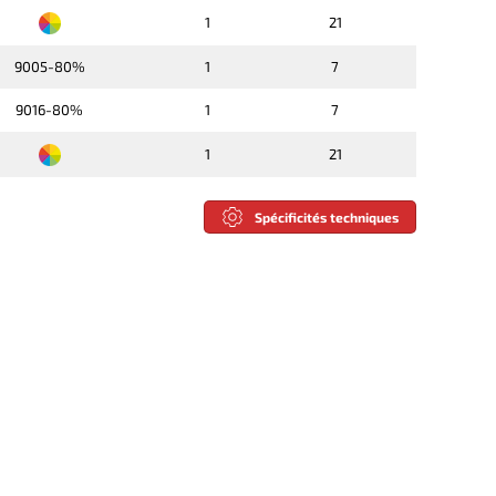
1
21
9005-80%
1
7
9016-80%
1
7
1
21
Spécificités techniques