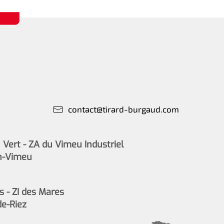
contact@tirard-burgaud.com
Vert - ZA du Vimeu Industriel
n-Vimeu
s - ZI des Mares
de-Riez