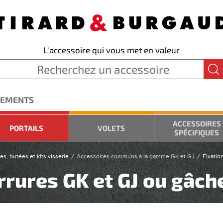
L'accessoire qui vous met en valeur
GEMENTS
ACCESSOIRES
PORTAILS
VOLETS
SPÉCIFIQUES
es, butées et kits visserie
Accessoires communs à la gamme GK et GJ
Fixatio
errures GK et GJ ou gâch