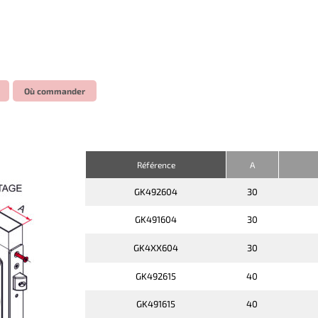
Où commander
Référence
A
GK492604
30
GK491604
30
GK4XX604
30
GK492615
40
GK491615
40