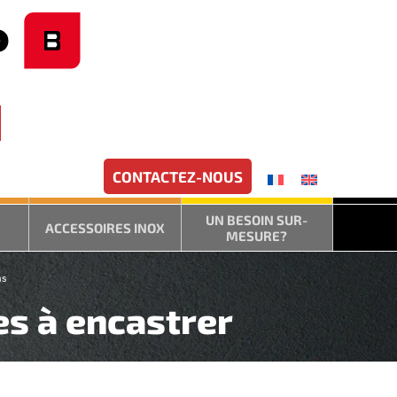
CONTACTEZ-NOUS
UN BESOIN SUR-
ACCESSOIRES INOX
MESURE?
ns
es à encastrer